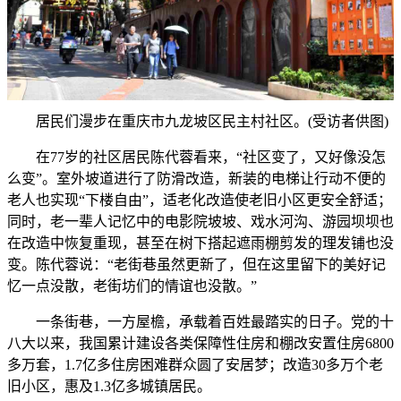
居民们漫步在重庆市九龙坡区民主村社区。(受访者供图)
在77岁的社区居民陈代蓉看来，“社区变了，又好像没怎
么变”。室外坡道进行了防滑改造，新装的电梯让行动不便的
老人也实现“下楼自由”，适老化改造使老旧小区更安全舒适；
同时，老一辈人记忆中的电影院坡坡、戏水河沟、游园坝坝也
在改造中恢复重现，甚至在树下搭起遮雨棚剪发的理发铺也没
变。陈代蓉说：“老街巷虽然更新了，但在这里留下的美好记
忆一点没散，老街坊们的情谊也没散。”
一条街巷，一方屋檐，承载着百姓最踏实的日子。党的十
八大以来，我国累计建设各类保障性住房和棚改安置住房6800
多万套，1.7亿多住房困难群众圆了安居梦；改造30多万个老
旧小区，惠及1.3亿多城镇居民。