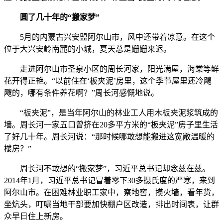
圆了几十年的“搬家梦”
5月的内蒙古兴安盟阿尔山市，风中还带着凉意。在这个
位于大兴安岭南麓的小城，夏天总是姗姗来迟。
走进阿尔山市圣泉小区的周长河家，阳光满屋，海棠等鲜
花开得正艳。“以前住在‘板夹泥’房里，这个季节屋里还冷飕
飕的，哪有条件养花啊？”周长河感慨地说。
“板夹泥”，是当年阿尔山的林业工人用木板夹泥浆筑成的
墙。周长河一家五口曾挤在20多平方米的“板夹泥”房子里生活
了好几十年。周长河说：“那时候哪敢想能搬进这宽敞温暖的
楼房？”
周长河不敢想的“搬家梦”，习近平总书记却念兹在兹。
2014年1月，习近平总书记冒着零下30多摄氏度的严寒，来到
阿尔山市。在困难林业职工家中，察地窖，摸火墙，看年货，
坐炕头，叮嘱当地干部要加快棚户区改造，排出时间表，让群
众早日住上新房。