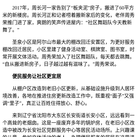
2017年，周长河一家告别了“板夹泥”房子，搬进了60平方
米的新楼房。周长河正和记者唠着搬新家后的变化，老伴周秀
荣推门进了家，爽朗的笑声传进屋内：“社区舞蹈队今天教新
舞了。”
圣泉小区是阿尔山市最大的棚改回迁安置区，为更好服务
棚改回迁居民，小区里建了健身活动室、棋牌室、图书室，时
常开展文体活动。周秀荣加入了社区舞蹈队，每天都去跳舞。
“自从搬进新房子，日子越过越有滋味了。”周秀荣说。
便民服务让社区更宜居
从棚户区改造到老旧小区更新，从基础设施升级到人居环
境改善，各地在推进住房更新改造工作中，既重视“面子”又强
调“里子”，真正让百姓住得放心、舒心。
来到辽宁省沈阳市大东区长安街道长安小区，远远看到一
个高耸的老烟囱。这是一座废弃多年的锅炉房，在老旧小区改
造中被改为长安社区党群服务中心等居民活动场所。上兴趣课