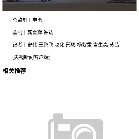
总监制丨申勇
监制丨龚雪辉 许达
记者丨史伟 王鹏飞 赵化 邢彬 杨紫童 吉生亮 黄茜
(央视新闻客户端)
相关推荐