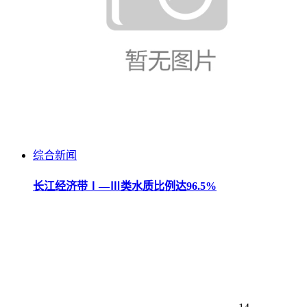
综合新闻
长江经济带Ⅰ—Ⅲ类水质比例达96.5%