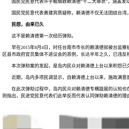
国民党民意代表许宇甄细数赖清德“十二大罪状”，涵盖发动“
国民党民意代表黄建宾质疑称，赖清德不仅无法团结台湾，
民怨，由来已久
这不是赖清德第一次经历弹劾。
早在2015年8月4日，时任台南市市长的赖清德就被台监察
区县市政府官员集体不进议会的恶例，长达半年之久，已违反
本次弹劾案的发起，是岛内民众对赖清德上台以来积怨已
近期，岛内多项民调显示，自赖清德上台以来，施政满意度持
在此次弹劾过程中，岛内民众对赖清德专横跋扈的认知也在持
则指出，民进党民意代表们此举反而代表认同弹劾赖清德的理