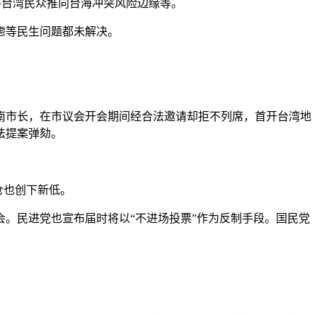
将台湾民众推向台海冲突风险边缘等。
虑等民生问题都未解决。
台南市长，在市议会开会期间经合法邀请却拒不列席，首开台湾地
法提案弹劾。
仓也创下新低。
。民进党也宣布届时将以“不进场投票”作为反制手段。国民党