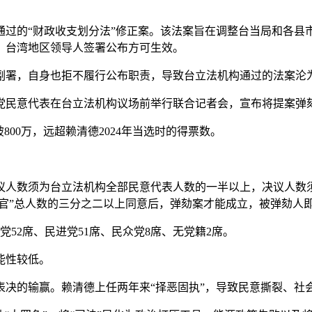
通过的“财政收支划分法”修正案。该法案旨在调整台当局和各
、台湾地区领导人签署公布方可生效。
署，自身也拒不履行公布职责，导致台立法机构通过的法案沦
党民意代表在台立法机构议场前举行联合记者会，宣布将提案弹
0万，远超赖清德2024年当选时的得票数。
人数须为台立法机构全部民意代表人数的一半以上，决议人数须
法官”总人数的三分之二以上同意后，弹劾案才能成立，被弹劾人
52席、民进党51席、民众党8席、无党籍2席。
能性较低。
的输赢。赖清德上任两年来“择恶固执”，导致民意撕裂、社