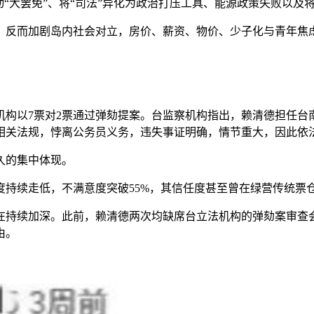
大罢免”、将“司法”异化为政治打压工具、能源政策失败以及
反而加剧岛内社会对立，房价、薪资、物价、少子化与青年焦
机构以7票对2票通过弹劾提案。台监察机构指出，赖清德担任
相关法规，悖离公务员义务，违失事证明确，情节重大，因此依
久的集中体现。
续走低，不满意度突破55%，其信任度甚至曾在绿营传统票
续加深。此前，赖清德两次均缺席台立法机构的弹劾案审查会
由。