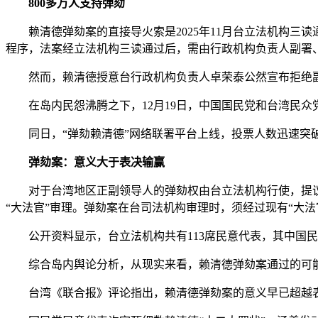
800多万人支持弹劾
赖清德弹劾案的直接导火索是2025年11月台立法机构三读
程序，法案经立法机构三读通过后，需由行政机构负责人副署
然而，赖清德授意台行政机构负责人卓荣泰公然宣布拒绝副
在岛内民怨沸腾之下，12月19日，中国国民党和台湾民众
同日，“弹劾赖清德”网络联署平台上线，投票人数迅速突破80
弹劾案：意义大于表决输赢
对于台湾地区正副领导人的弹劾权由台立法机构行使，提议
“大法官”审理。弹劾案在台司法机构审理时，须经过现有“大
公开资料显示，台立法机构共有113席民意代表，其中国民党
综合岛内舆论分析，从现实来看，赖清德弹劾案通过的可
台湾《联合报》评论指出，赖清德弹劾案的意义早已超越表决