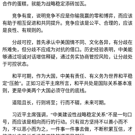
合作的蛋糕，就能为战略稳定添砖加瓦。
竞争有度，说明竞争不应是你输我赢的零和博弈，而应该
有助于相互促进和共同提升。竞争应该是公平、合理的，应该
是良性、有规则的。
分歧可控，首先承认中美国情不同、文化各异，有分歧在
所难免，但分歧不应成为对抗的借口。历史经验表明，中美能
够通过坦诚对话增信释疑，通过务实协商管控风险，让分歧处
于可控状态。
和平可期，作为大国，中美有责任、有义务为世界和平稳
定“压舱”。正如习近平主席所言，和平共处是国际关系基本准
则，更是中美两个大国必须守住的底线。
道阻且长，行则将至；行而不辍，未来可期。
习近平主席强调，“中美建设性战略稳定关系”不是一句口
号，而应该是相向而行的行动。只有双方坚持不以善小而不
为，不以恶小而为之，一件事一件事去做，不断积累互信，才