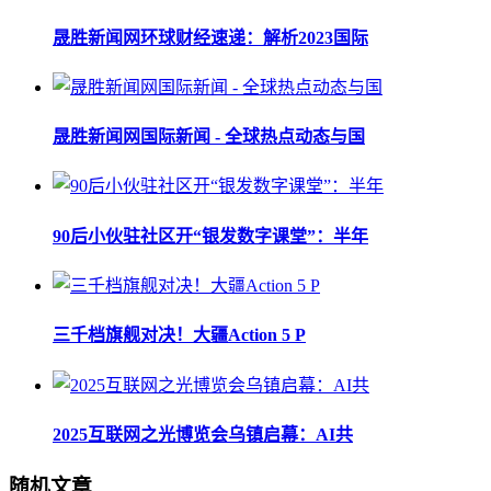
晟胜新闻网环球财经速递：解析2023国际
晟胜新闻网国际新闻 - 全球热点动态与国
90后小伙驻社区开“银发数字课堂”：半年
三千档旗舰对决！大疆Action 5 P
2025互联网之光博览会乌镇启幕：AI共
随机文章